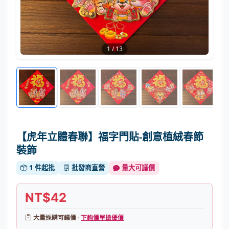
1
/
13
【虎年立體春聯】福字門貼-創意植絨春節
裝飾
1 件起批
批發商直營
量大可議價
NT$42
大量採購可議價 ·
下詢價單搶優價