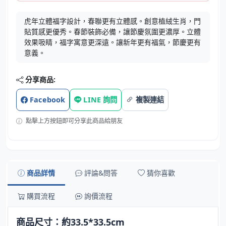
虎年立體福字設計，春聯更有立體感。創意植絨生肖，門
貼質感更優秀。春節裝飾必備，讓節慶氛圍更濃厚。立體
效果吸睛，福字寓意更深遠。讓新年更有福氣，節慶更有
意義。
分享商品:
Facebook
LINE 詢問
複製連結
點擊上方按鈕即可分享此商品給朋友
商品詳情
評論&問答
猜你喜歡
購買流程
詢價流程
商品尺寸：約33.5*33.5cm