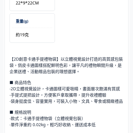
22*9*22CM
重量(g)
約19克
【2D創意卡通手提禮物袋】以立體視覺設計打造的高質感包裝
袋，俏皮卡通圖樣搭配鮮明色彩，讓平凡的禮物瞬間升級，是
企業送禮、活動贈品包裝的理想選擇。
■ 商品特色
‧2D立體視覺設計，卡通圖樣可愛吸睛，畫面層次飽滿有質感
‧手提式提把設計，方便客戶拿取攜帶，提升收禮體驗
‧袋身挺度佳、容量實用，可裝入小物、文具、零食或精緻禮品
■ 規格說明
‧款式：卡通手提禮物袋（立體視覺包裝）
‧單件淨重約 0.02kg，輕巧好收納、運送成本低