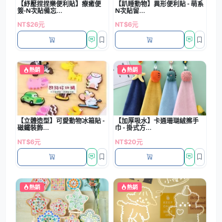
【紓壓捏捏樂便利貼】療癒便
【趴睡動物】異形便利貼 - 萌系
簽-N次貼備忘...
N次貼留...
NT$26元
NT$6元
熱銷
熱銷
【立體造型】可愛動物冰箱貼 -
【加厚吸水】卡通珊瑚絨擦手
磁鐵裝飾...
巾 - 掛式方...
NT$6元
NT$20元
熱銷
熱銷