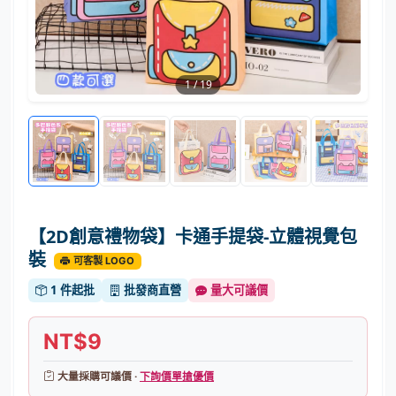
1
/
19
【2D創意禮物袋】卡通手提袋-立體視覺包
裝
可客製 LOGO
1 件起批
批發商直營
量大可議價
NT$9
大量採購可議價 ·
下詢價單搶優價