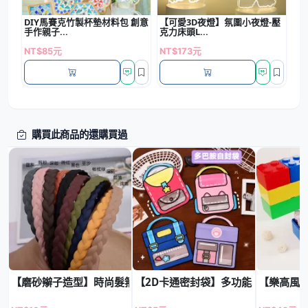
DIY馬賽克竹製杯墊材料包 創意
【可愛3D夜燈】氛圍小夜燈-壓
手作親子...
克力床頭L...
NT$85元
NT$173元
購買此商品的還購買過
【磨砂辮子造型】時尚髮箍 - 簡約百搭少女髮飾
【2D卡通密封袋】多功能自封-烘焙
【樂高風格