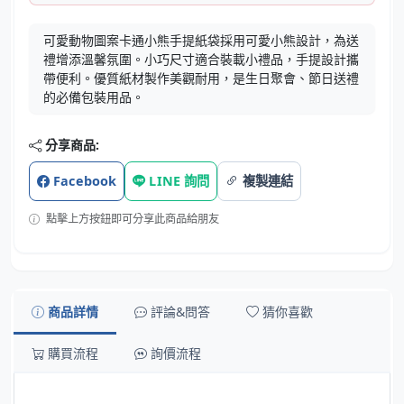
可愛動物圖案卡通小熊手提紙袋採用可愛小熊設計，為送
禮增添溫馨氛圍。小巧尺寸適合裝載小禮品，手提設計攜
帶便利。優質紙材製作美觀耐用，是生日聚會、節日送禮
的必備包裝用品。
分享商品:
Facebook
LINE 詢問
複製連結
點擊上方按鈕即可分享此商品給朋友
商品詳情
評論&問答
猜你喜歡
購買流程
詢價流程