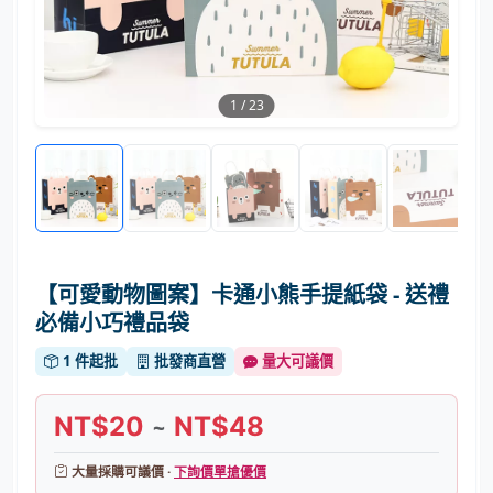
1
/
23
【可愛動物圖案】卡通小熊手提紙袋 - 送禮
必備小巧禮品袋
1 件起批
批發商直營
量大可議價
NT$20
NT$48
~
大量採購可議價 ·
下詢價單搶優價