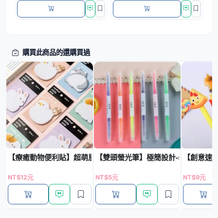
購買此商品的還購買過
【療癒動物便利貼】超萌屁屁造型-卡通N次貼
【雙頭螢光筆】極簡設計-學生重點標
【創意速食
NT$12元
NT$5元
NT$9元