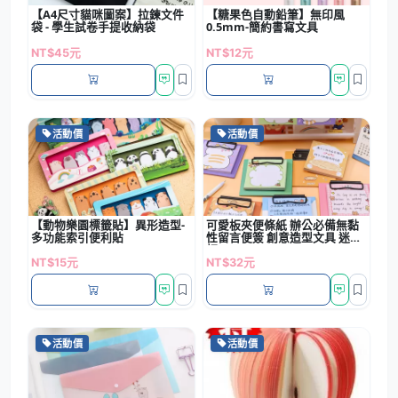
【A4尺寸貓咪圖案】拉鍊文件
【糖果色自動鉛筆】無印風
袋 - 學生試卷手提收納袋
0.5mm-簡約書寫文具
NT$45元
NT$12元
活動價
活動價
【動物樂園標籤貼】異形造型-
可愛板夾便條紙 辦公必備無黏
多功能索引便利貼
性留言便簽 創意造型文具 迷你
板...
NT$15元
NT$32元
活動價
活動價