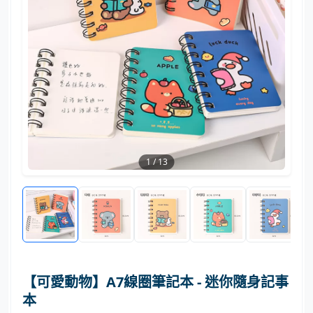
1
/
13
【可愛動物】A7線圈筆記本 - 迷你隨身記事
本