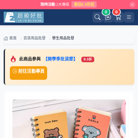
限時活動
2大專區
最低8.9折起
0
0
首頁
百貨用品批發
學生用品批發
此商品參與
【開學季批貨節】
9.3折
前往活動專頁