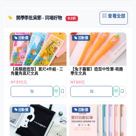
查看全部
開學季批貨節 - 同場好物
9.3折
活動價
活動價
【長頸鹿造型】套尺4件組 - 三
【兔子蘿蔔】造型中性筆-萌趣
角量角直尺文具
學生文具
NT$10元
NT$9元
活動價
活動價