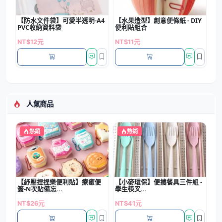
【防水文件袋】可愛半透明-A4
【水果造型】創意便條紙 - DIY
PVC收納資料袋
便利貼組合
NT$12元
NT$11元
人氣商品
熱銷
熱銷
【紓壓捏捏樂便利貼】療癒便
【小麥環保】便攜餐具三件組 -
簽-N次貼備忘...
學生筷叉...
NT$26元
NT$41元