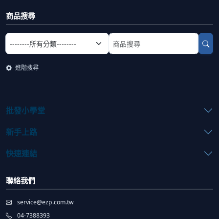
商品搜尋
選擇商品分類
搜尋商品關鍵字
進階搜尋
批發小學堂
新手上路
快速連結
聯絡我們
service@ezp.com.tw
04-7388393