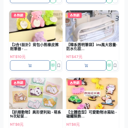
熱銷
熱銷
【2合1設計】背包小熊橡皮擦
【韓系透明筆袋】ins風大容量-
削筆器 - ...
防水化妝...
NT$10元
NT$47元
熱銷
熱銷
【趴睡動物】異形便利貼 - 萌系
【立體造型】可愛動物冰箱貼 -
N次貼留...
磁鐵裝飾...
NT$6元
NT$6元