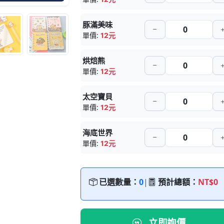
豚滿美味
單價:
12元
烘焙熊
單價:
12元
太空寶貝
單價:
12元
海底世界
單價:
12元
已選數量：
0
|
預計總額：
NT$0
立即詢價