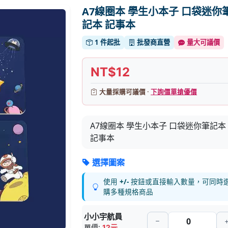
A7線圈本 學生小本子 口袋迷你
記本 記事本
1 件起批
批發商直營
量大可議價
NT$12
大量採購可議價 ·
下詢價單搶優價
A7線圈本 學生小本子 口袋迷你筆記本
記事本
選擇圖案
使用
+/-
按鈕或直接輸入數量，可同時
購多種規格商品
小小宇航員
單價:
12元