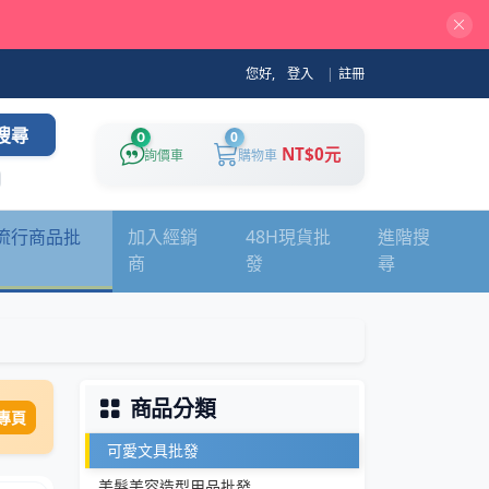
您好,
登入
|
註冊
搜尋
0
0
NT$0元
詢價車
購物車
流行商品批
加入經銷
48H現貨批
進階搜
商
發
尋
商品分類
專頁
可愛文具批發
美髮美容造型用品批發