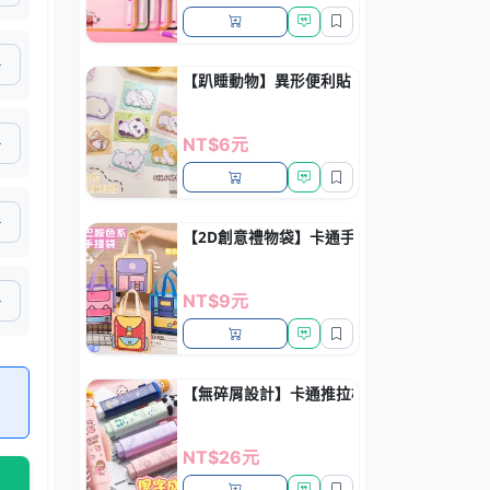
【趴睡動物】異形便利貼 - 萌系N次貼留言備
NT$6元
【2D創意禮物袋】卡通手提袋-立體視覺包裝
NT$9元
【無碎屑設計】卡通推拉橡皮擦 - 按動式學
NT$26元