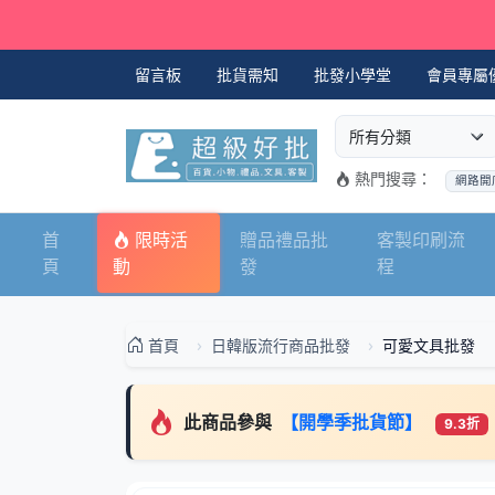
留言板
批貨需知
批發小學堂
會員專屬
選擇商品分類
搜尋商品關鍵字
熱門搜尋：
網路開
首
限時活
贈品禮品批
客製印刷流
頁
動
發
程
首頁
日韓版流行商品批發
可愛文具批發
此商品參與
【開學季批貨節】
9.3折