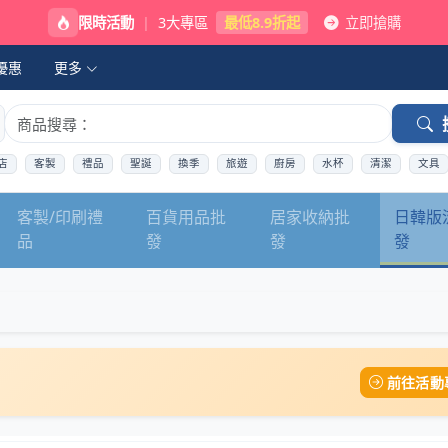
限時活動
|
3大專區
最低8.9折起
立即搶購
優惠
更多
店
客製
禮品
聖誕
換季
旅遊
廚房
水杯
清潔
文具
客製/印刷禮
百貨用品批
居家收納批
日韓版
品
發
發
發
前往活動