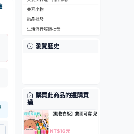
筆
美容小物
飾品批發
生活流行服飾批發
瀏覽歷史
購買此商品的還購買
過
選
【動物白板】雙面可寫-兒童塗鴉學習留言板
NT$16元