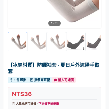
1
/
23
【冰絲材質】防曬袖套 - 夏日戶外遮陽手臂
套
1 件起批
批發商直營
量大可議價
NT$36
大量採購可議價 ·
下詢價單搶優價