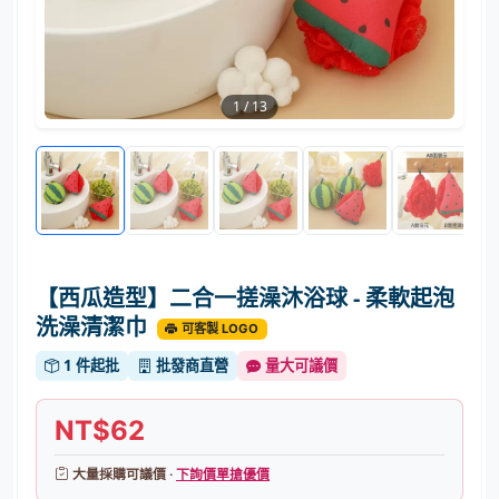
1
/
13
【西瓜造型】二合一搓澡沐浴球 - 柔軟起泡
洗澡清潔巾
可客製 LOGO
1 件起批
批發商直營
量大可議價
NT$62
大量採購可議價 ·
下詢價單搶優價