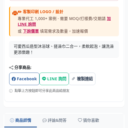
✏️ 客製印刷 LOGO / 設計
專業代工 1,000+ 案例 · 需要 MOQ/打樣費/交期請
加
LINE 詢問
或
下詢價單
填寫需求及數量，加速報價
可愛西瓜造型沐浴球、搓澡巾二合一，柔軟起泡，讓洗澡
更添樂趣！
分享商品:
Facebook
LINE 詢問
複製連結
點擊上方按鈕即可分享此商品給朋友
商品詳情
評論&問答
猜你喜歡