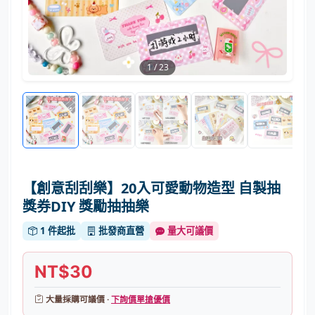
1
/
23
【創意刮刮樂】20入可愛動物造型 自製抽
獎券DIY 獎勵抽抽樂
1 件起批
批發商直營
量大可議價
NT$30
大量採購可議價 ·
下詢價單搶優價