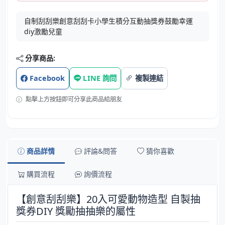
自制刮刮樂創意刮刮卡小學生積分互動抽獎券鼓勵幸運
diy激勵兒童
分享商品:
Facebook
LINE 詢問
複製連結
點擊上方按鈕即可分享此商品給朋友
商品詳情
評論&問答
猜你喜歡
購買流程
詢價流程
【創意刮刮樂】20入可愛動物造型 自製抽
獎券DIY 獎勵抽抽樂的屬性