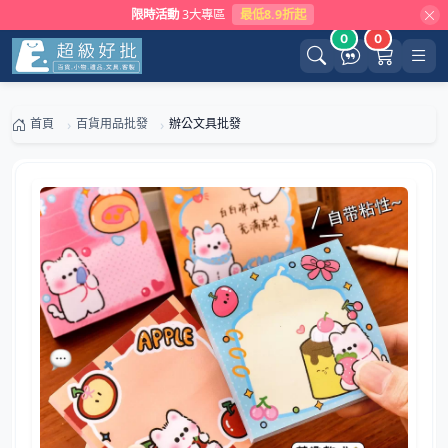
限時活動
3大專區
最低8.9折起
0
0
首頁
百貨用品批發
辦公文具批發