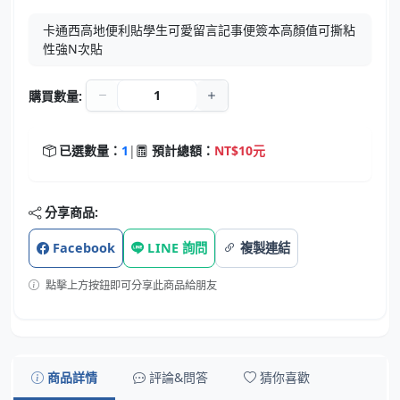
卡通西高地便利貼學生可愛留言記事便簽本高顏值可撕粘
性強N次貼
購買數量:
已選數量：
1
|
預計總額：
NT$10元
分享商品:
Facebook
LINE 詢問
複製連結
點擊上方按鈕即可分享此商品給朋友
商品詳情
評論&問答
猜你喜歡