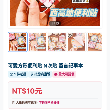
1
/
15
可愛方形便利貼 N次貼 留言記事本
1 件起批
批發商直營
量大可議價
NT$10元
大量採購可議價 ·
下詢價單搶優價