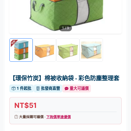
1
/
9
【環保竹炭】棉被收納袋 - 彩色防塵整理套
1 件起批
批發商直營
量大可議價
NT$51
大量採購可議價 ·
下詢價單搶優價