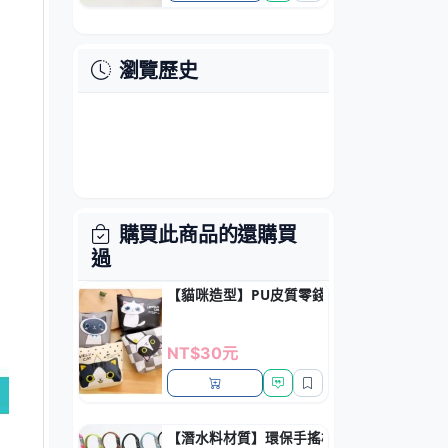
瀏覽歷史
購買此商品的還購買
過
【貓咪造型】PU皮質零錢包 - 多功能鑰匙小
NT$30元
【潛水料材質】環保手搖杯隔熱套 - 防燙防