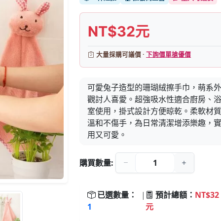
NT$32元
大量採購可議價 ·
下詢價單搶優價
可愛兔子造型的珊瑚絨擦手巾，萌系
觀討人喜愛。超強吸水性適合廚房、
室使用，掛式設計方便晾乾。柔軟材
溫和不傷手，為日常清潔增添樂趣，
用又可愛。
購買數量:
已選數量：
|
預計總額：
NT$32
1
元