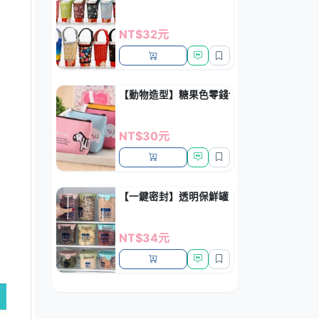
NT$32元
【動物造型】糖果色零錢包 - 韓風便攜收納包
NT$30元
【一鍵密封】透明保鮮罐 - 廚房雜糧收納罐
NT$34元