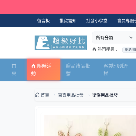
留言板
批貨需知
批發小學堂
會員專屬
選擇商品分類
搜尋商品關鍵字
熱門搜尋：
網路開
首
限時活
贈品禮品批
客製印刷流
頁
動
發
程
首頁
百貨用品批發
衛浴用品批發