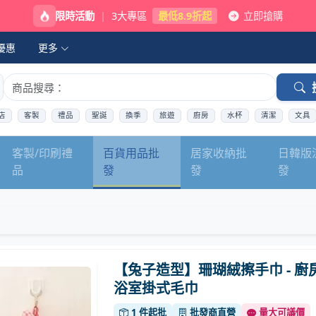
限時活動
|
3大專區
最低8.9折起
立即搶購
優惠
更多
店
客製
禮品
聖誕
換季
旅遊
廚房
水杯
清潔
文具
客製/印刷禮
百貨用品批
居家收納批
日韓版
品
發
發
發
【兔子造型】珊瑚絨擦手巾 - 廚
浴室掛式毛巾
1 件起批
批發商直營
量大可議價