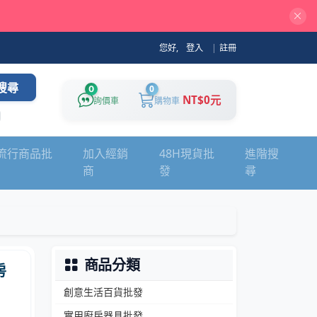
您好,
登入
|
註冊
搜尋
0
0
NT$0元
詢價車
購物車
流行商品批
加入經銷
48H現貨批
進階搜
商
發
尋
商品分類
房
創意生活百貨批發
實用廚房器具批發