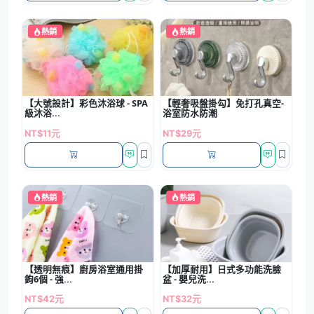
熱銷
熱銷
【大號設計】彩色沐浴球 - SPA
【輕奢吸盤掛勾】免打孔真空-
級沐浴...
浴室防水防潮
NT$11元
NT$29元
熱銷
熱銷
【透明無痕】廚房浴室通用掛
【加厚耐用】日式多功能洗臉
鉤6個 - 強...
盆 - 嬰兒洗...
NT$42元
NT$32元