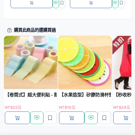
購買此商品的還購買過
【卷筒式】超大便利貼 - 隨意撕取留言神器
【水果造型】矽膠防滑杯墊 - 繽紛創
【秒收秒展
NT$22元
NT$10元
NT$24元