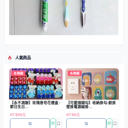
人氣商品
熱銷
熱銷
【永不凋謝】玫瑰香皂花禮盒 -
【可愛插頭勾】收納掛勾-廚房
節日生日...
壁掛電源線掛...
NT$96元
NT$8元