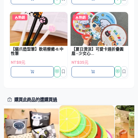
熱銷
熱銷
【貓爪造型筆】軟萌療癒-0.中
【夏日清涼】可愛卡通折疊圓
性筆
扇 - 少女心...
NT$9元
NT$35元
購買此商品的還購買過