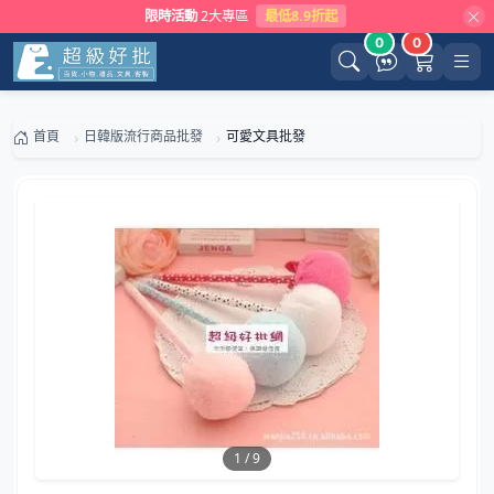
限時活動
2大專區
最低8.9折起
0
0
首頁
日韓版流行商品批發
可愛文具批發
1
/
9