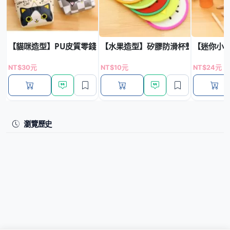
【貓咪造型】PU皮質零錢包 - 多功能鑰匙小包
【水果造型】矽膠防滑杯墊 - 繽紛創
【迷你小熊
NT$30元
NT$10元
NT$24元
瀏覽歷史