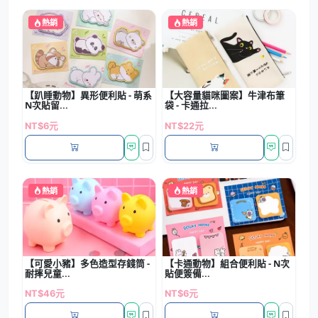
熱銷
熱銷
【趴睡動物】異形便利貼 - 萌系
【大容量貓咪圖案】牛津布筆
N次貼留...
袋 - 卡通拉...
NT$6元
NT$22元
熱銷
熱銷
【可愛小豬】多色造型存錢筒 -
【卡通動物】組合便利貼 - N次
耐摔兒童...
貼便簽備...
NT$46元
NT$6元