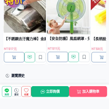
【安全防護】風扇網罩 - 兒童防護保
【不銹鋼去汙魔力棒】金屬鍋除鏽清潔刷 - 2枚入廚房清潔神器
【長柄設計
NT$11元
NT$17元
NT$8元
瀏覽歷史
立即詢價
加入購物車
詢問
歷史
收藏