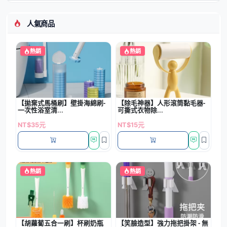
人氣商品
熱銷
熱銷
【拋棄式馬桶刷】壁掛海綿刷-
【除毛神器】人形滾筒黏毛器-
一次性浴室清...
可撕式衣物除...
NT$35元
NT$15元
熱銷
熱銷
【胡蘿蔔五合一刷】杯刷奶瓶
【笑臉造型】強力拖把掛架 - 無