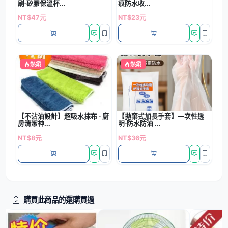
刷-矽膠保溫杯...
痕防水收...
NT$47元
NT$23元
熱銷
熱銷
【不沾油設計】超吸水抹布 - 廚
【拋棄式加長手套】一次性透
房清潔神...
明-防水防油 ...
NT$8元
NT$36元
購買此商品的還購買過