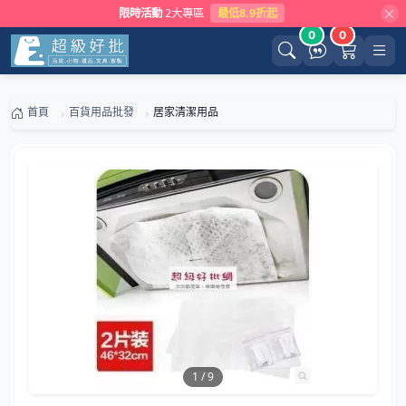
限時活動
2大專區
最低8.9折起
0
0
首頁
百貨用品批發
居家清潔用品
1
/
9