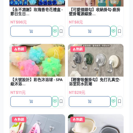
【永不凋謝】玫瑰香皂花禮盒 -
【可愛插頭勾】收納掛勾-廚房
節日生日...
壁掛電源線掛...
NT$96元
NT$8元
熱銷
熱銷
【大號設計】彩色沐浴球 - SPA
【輕奢吸盤掛勾】免打孔真空-
級沐浴...
浴室防水防潮
NT$11元
NT$29元
熱銷
熱銷