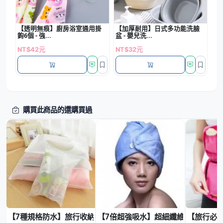
【透明無痕】廚房浴室通用掛
【加厚耐用】日式多功能洗臉
鉤6個 - 強...
盆 - 嬰兒洗...
NT$42元
NT$32元
購買此商品的還購買過
【7種規格防水】旅行收納袋 - PVC透明衣物行李分類整理袋
【7倍超強吸水】超細纖維乾髮帽 - 
【旅行必備