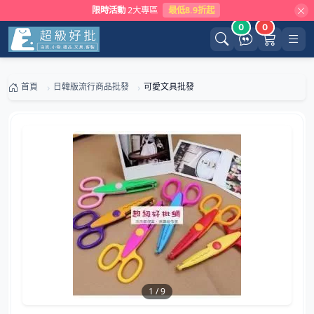
限時活動
2大專區
最低8.9折起
0
0
首頁
日韓版流行商品批發
可愛文具批發
1
/
9