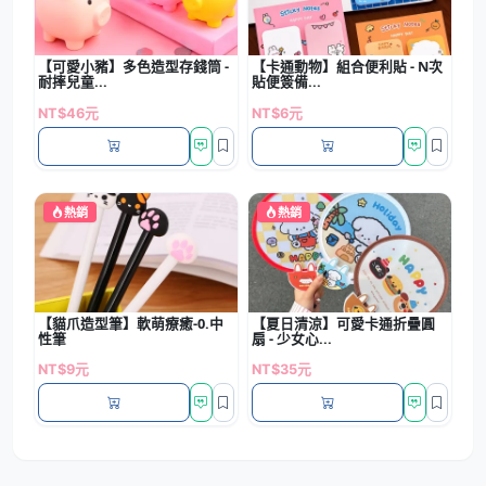
【可愛小豬】多色造型存錢筒 -
【卡通動物】組合便利貼 - N次
耐摔兒童...
貼便簽備...
NT$46元
NT$6元
熱銷
熱銷
【貓爪造型筆】軟萌療癒-0.中
【夏日清涼】可愛卡通折疊圓
性筆
扇 - 少女心...
NT$9元
NT$35元