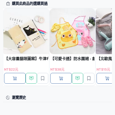
購買此商品的還購買過
【大容量貓咪圖案】牛津布筆袋 - 卡通拉鏈文具收納袋
【可愛卡通】防水圍裙 - 創意兒童圍
【北歐風格
NT$22元
NT$38元
NT$15元
瀏覽歷史