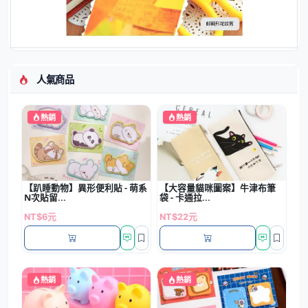
人氣商品
熱銷
熱銷
【趴睡動物】異形便利貼 - 萌系
【大容量貓咪圖案】牛津布筆
N次貼留...
袋 - 卡通拉...
NT$6元
NT$22元
熱銷
熱銷