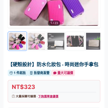
1
/
23
【硬殼設計】防水化妝包 - 時尚迷你手拿包
1 件起批
批發商直營
量大可議價
NT$323
大量採購可議價 ·
下詢價單搶優價