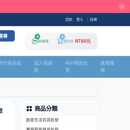
您好,
登入
|
註冊
搜尋
0
0
NT$0元
詢價車
購物車
流行商品批
加入經銷
48H現貨批
進階搜
商
發
尋
商品分類
旅
創意生活百貨批發
實用廚房器具批發