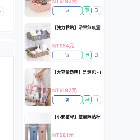
NT$192元
結
【強力黏貼】浴室無痕置物架 - 防水壁掛式
NT$54元
【大容量透明】洗漱包 - PVC防水旅行收納
NT$197元
【小麥秸稈】雙層隔熱杯300ml - 環保無毒
NT$81元