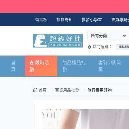
留言板
批貨需知
批發小學堂
會員專屬
選擇商品分類
搜尋商品關鍵字
熱門搜尋：
網路開
首
限時活
贈品禮品批
客製印刷流
頁
動
發
程
首頁
百貨用品批發
旅行實用好物