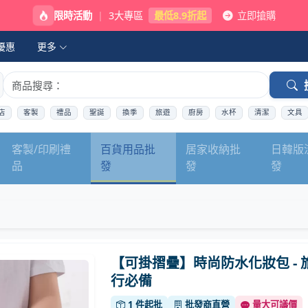
限時活動
|
3大專區
最低8.9折起
立即搶購
優惠
更多
店
客製
禮品
聖誕
換季
旅遊
廚房
水杯
清潔
文具
客製/印刷禮
百貨用品批
居家收納批
日韓版
品
發
發
發
【可掛摺疊】時尚防水化妝包 - 
行必備
1 件起批
批發商直營
量大可議價