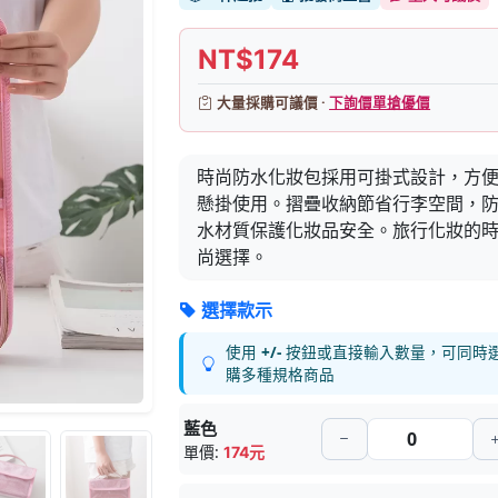
NT$174
大量採購可議價 ·
下詢價單搶優價
時尚防水化妝包採用可掛式設計，方
懸掛使用。摺疊收納節省行李空間，
水材質保護化妝品安全。旅行化妝的
尚選擇。
選擇款示
使用
+/-
按鈕或直接輸入數量，可同時
購多種規格商品
藍色
單價:
174元