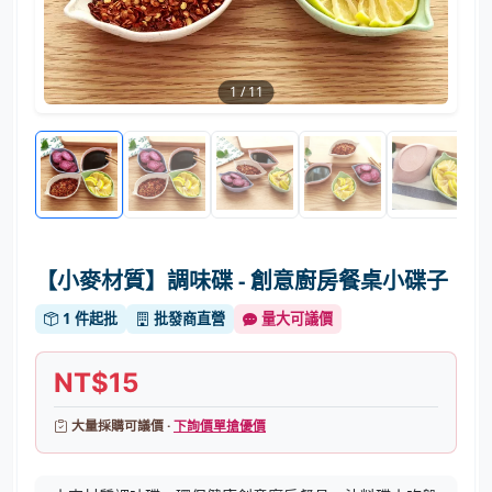
1
/
11
【小麥材質】調味碟 - 創意廚房餐桌小碟子
1 件起批
批發商直營
量大可議價
NT$15
大量採購可議價 ·
下詢價單搶優價