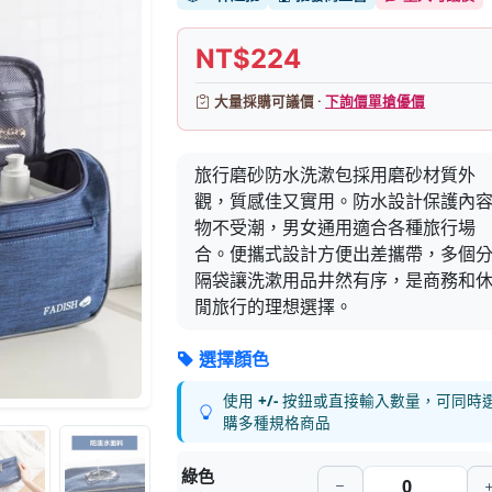
NT$224
大量採購可議價 ·
下詢價單搶優價
旅行磨砂防水洗漱包採用磨砂材質外
觀，質感佳又實用。防水設計保護內
物不受潮，男女通用適合各種旅行場
合。便攜式設計方便出差攜帶，多個
隔袋讓洗漱用品井然有序，是商務和
閒旅行的理想選擇。
選擇顏色
使用
+/-
按鈕或直接輸入數量，可同時
購多種規格商品
綠色