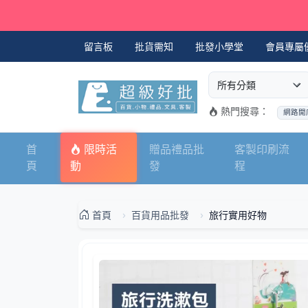
留言板
批貨需知
批發小學堂
會員專屬
選擇商品分類
搜尋商品關鍵字
熱門搜尋：
網路開
首
限時活
贈品禮品批
客製印刷流
頁
動
發
程
首頁
百貨用品批發
旅行實用好物