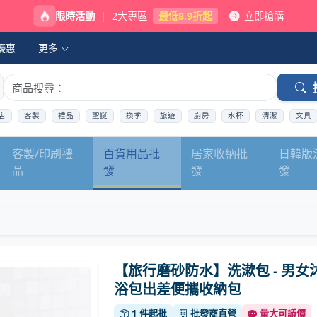
限時活動
|
2大專區
最低8.9折起
立即搶購
優惠
更多
店
客製
禮品
聖誕
換季
旅遊
廚房
水杯
清潔
文具
客製/印刷禮
百貨用品批
居家收納批
日韓版
品
發
發
發
【旅行磨砂防水】洗漱包 - 男女
浴包出差便攜收納包
1 件起批
批發商直營
量大可議價