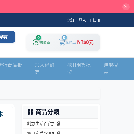
您好,
登入
|
註冊
搜尋
0
0
NT$0元
詢價車
購物車
流行商品批
加入經銷
48H現貨批
進階搜
商
發
尋
商品分類
沐
創意生活百貨批發
實用廚房器具批發