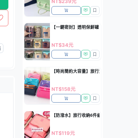
NT$239元
【一鍵密封】透明保鮮罐 - 廚房雜糧收納罐
NT$34元
結
【時尚簡約大容量】旅行洗漱包 - 防水牛津
NT$158元
【防潑水】旅行收納6件組 - 多功能整理袋套
NT$119元