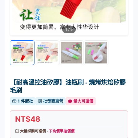
1
/
9
【耐高溫控油矽膠】油瓶刷 - 燒烤烘焙矽膠
毛刷
1 件起批
批發商直營
量大可議價
NT$48
大量採購可議價 ·
下詢價單搶優價