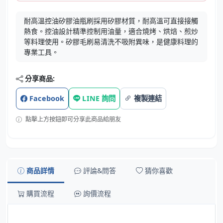
耐高溫控油矽膠油瓶刷採用矽膠材質，耐高溫可直接接觸
熱食。控油設計精準控制用油量，適合燒烤、烘焙、煎炒
等料理使用。矽膠毛刷易清洗不吸附異味，是健康料理的
專業工具。
分享商品:
Facebook
LINE 詢問
複製連結
點擊上方按鈕即可分享此商品給朋友
商品詳情
評論&問答
猜你喜歡
購買流程
詢價流程