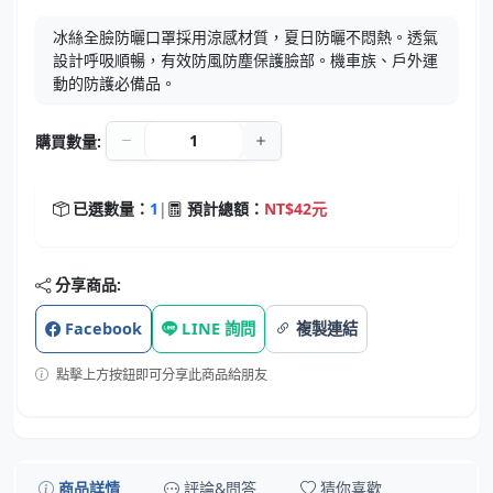
冰絲全臉防曬口罩採用涼感材質，夏日防曬不悶熱。透氣
設計呼吸順暢，有效防風防塵保護臉部。機車族、戶外運
動的防護必備品。
購買數量:
已選數量：
1
|
預計總額：
NT$42元
分享商品:
Facebook
LINE 詢問
複製連結
點擊上方按鈕即可分享此商品給朋友
商品詳情
評論&問答
猜你喜歡