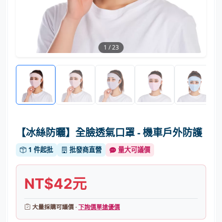
1
/
23
【冰絲防曬】全臉透氣口罩 - 機車戶外防護
1 件起批
批發商直營
量大可議價
NT$42元
大量採購可議價 ·
下詢價單搶優價