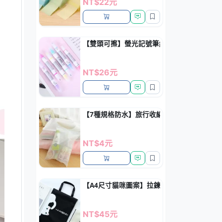
NT$22元
【雙頭可擦】螢光記號筆組-重點標記學習利
NT$26元
【7種規格防水】旅行收納袋 - PVC透明衣
NT$4元
【A4尺寸貓咪圖案】拉鍊文件袋 - 學生試卷
NT$45元