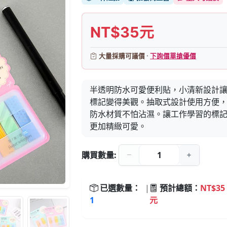
NT$35元
大量採購可議價 ·
下詢價單搶優價
半透明防水可愛便利貼，小清新設計
標記變得美觀。抽取式設計使用方便
防水材質不怕沾濕。讓工作學習的標
更加精緻可愛。
購買數量:
已選數量：
|
預計總額：
NT$35
1
元