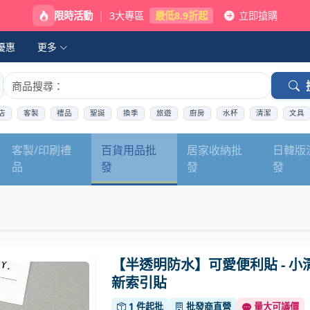
限時活動
|
3大專區
最低8.9折起
立即搶購
優惠
更多
店
客製
禮品
聖誕
換季
旅遊
廚房
水杯
清潔
文具
客製/印刷禮
百貨用品批
居家收納批
日韓版
品
發
發
發
【半透明防水】可愛便利貼 - 小
新索引貼
1 件起批
批發商直營
量大可議價