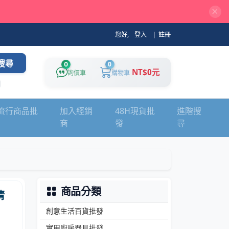
您好,
登入
|
註冊
搜尋
0
0
NT$0元
詢價車
購物車
流行商品批
加入經銷
48H現貨批
進階搜
商
發
尋
商品分類
清
創意生活百貨批發
實用廚房器具批發