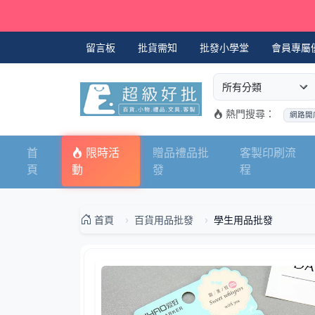
留言板
批貨需知
批發小學堂
會員專屬
選擇商品分類
搜尋商品關鍵字
熱門搜尋：
網路開
首
限時活
贈品禮品批
客製印刷流
頁
動
發
程
首頁
百貨用品批發
學生用品批發