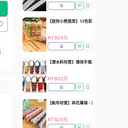
【迷你小熊造型】12色彩色鉛筆 - 兒童繪畫
NT$24元
結
【潛水料材質】環保手搖杯隔熱套 - 防燙防
NT$32元
【帆布材質】碎花筆袋 - 日系大容量文具袋
NT$24元