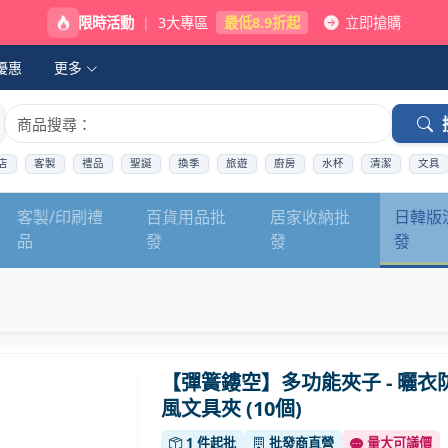
限時活動
|
3大專區
最低8.9折起
立即搶購
優惠
更多
店
客製
禮品
聖誕
換季
旅遊
廚房
水杯
清潔
文具
客製/印刷禮
百貨用品批
居家收納批
日韓版
品
發
發
發
【彈簧鏤空】多功能夾子 - 曬衣
風文具夾 (10個)
1 件起批
批發商直營
量大可議價