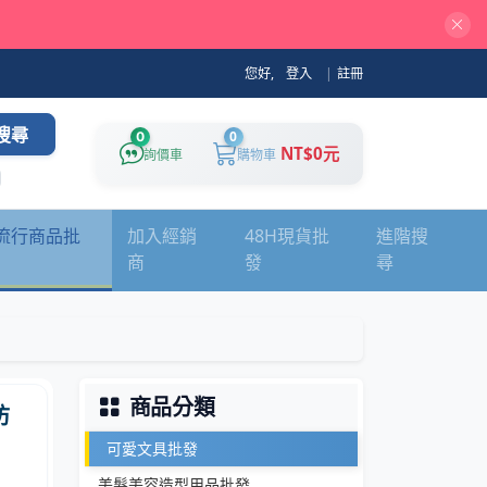
您好,
登入
|
註冊
搜尋
0
0
NT$0元
詢價車
購物車
流行商品批
加入經銷
48H現貨批
進階搜
商
發
尋
商品分類
防
可愛文具批發
美髮美容造型用品批發