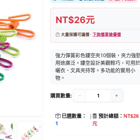
NT$26元
大量採購可議價 ·
下詢價單搶優價
強力彈簧彩色鏤空夾10個裝，夾力強
用途廣泛。鏤空設計美觀輕巧，可用
曬衣、文具夾持等。多功能的實用小
物。
購買數量:
已選數量：
|
預計總額：
NT$26
1
元