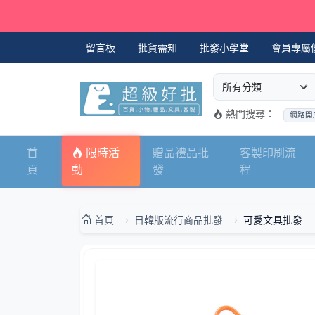
留言板
批貨需知
批發小學堂
會員專屬
選擇商品分類
搜尋商品關鍵字
熱門搜尋：
網路開
首
限時活
贈品禮品批
客製印刷流
頁
動
發
程
首頁
日韓版流行商品批發
可愛文具批發