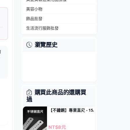
美容小物
飾品批發
生活流行服飾批發
瀏覽歷史
勁
於
購買此商品的還購買
過
【不鏽鋼】專業直尺 - 15/20/30cm高精度
NT$8元