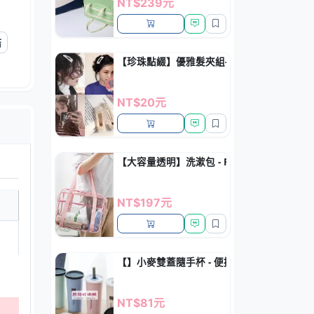
NT$239元
結
【珍珠點綴】優雅髮夾組-日常百搭髮飾
NT$20元
【大容量透明】洗漱包 - PVC防水旅行收納
NT$197元
【】小麥雙蓋隨手杯 - 便攜式創意吸管密封水
NT$81元