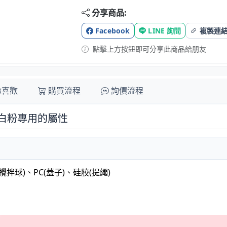
分享商品:
Facebook
LINE 詢問
複製連
點擊上方按鈕即可分享此商品給朋友
你喜歡
購買流程
詢價流程
白粉專用的屬性
(攪拌球)、PC(蓋子)、硅胶(提繩)