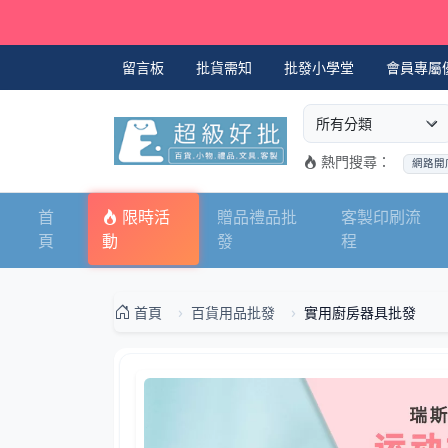
留言板
批貨需知
批發小學堂
會員專屬
選擇商品分類
搜尋商品關鍵字
熱門搜尋：
網路開
首
限時活
贈品禮品批
客製印刷流
頁
動
發
程
首頁
百貨用品批發
實用廚房器具批發