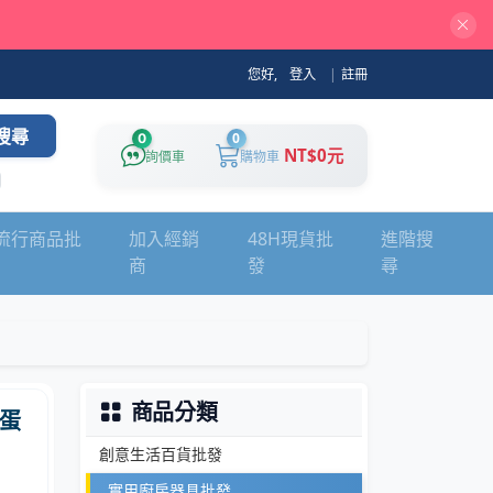
您好,
登入
|
註冊
搜尋
0
0
NT$0元
詢價車
購物車
流行商品批
加入經銷
48H現貨批
進階搜
商
發
尋
商品分類
蛋
創意生活百貨批發
實用廚房器具批發