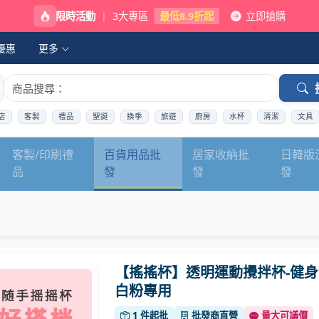
限時活動
|
3大專區
最低8.9折起
立即搶購
優惠
更多
店
客製
禮品
聖誕
換季
旅遊
廚房
水杯
清潔
文具
客製/印刷禮
百貨用品批
居家收納批
日韓版
品
發
發
發
【搖搖杯】透明運動攪拌杯-健身
白粉專用
1 件起批
批發商直營
量大可議價