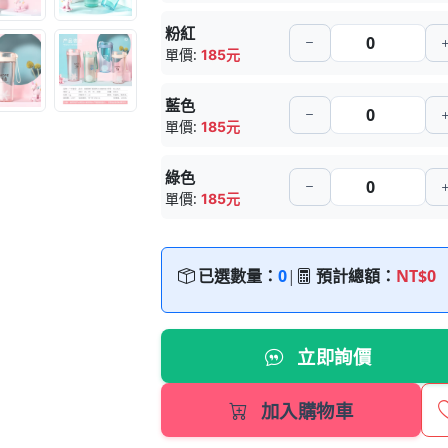
粉紅
單價:
185元
藍色
單價:
185元
綠色
單價:
185元
已選數量：
0
|
預計總額：
NT$0
立即詢價
加入購物車