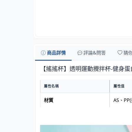
商品詳情
評論&問答
猜
【搖搖杯】透明運動攪拌杯-健身蛋
屬性名稱
屬性值
材質
AS、PP