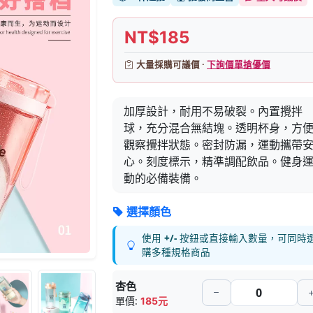
NT$185
大量採購可議價 ·
下詢價單搶優價
加厚設計，耐用不易破裂。內置攪拌
球，充分混合無結塊。透明杯身，方
觀察攪拌狀態。密封防漏，運動攜帶
心。刻度標示，精準調配飲品。健身
動的必備裝備。
選擇顏色
使用
+/-
按鈕或直接輸入數量，可同時
購多種規格商品
杏色
單價:
185元