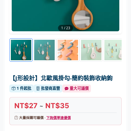
1
/
23
【J形設計】北歐風掛勾-簡約裝飾收納鉤
1 件起批
批發商直營
量大可議價
NT$27
NT$35
~
大量採購可議價 ·
下詢價單搶優價