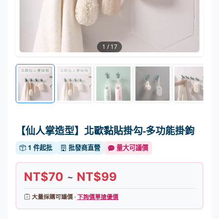
1
/
17
【仙人掌造型】北歐黏貼掛勾-多功能掛鉤
1 件起批
批發商直營
量大可議價
NT$70
NT$99
~
大量採購可議價 ·
下詢價單搶優價