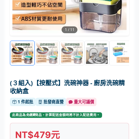
1
/
11
(３組入)【按壓式】洗碗神器 - 廚房洗碗精
收納盒
1 件起批
批發商直營
量大可議價
此商品為
免運費
商品，計算配送金額時將不計入配送費用。
NT$479元