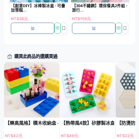
【創意DIY】冰棒製冰盒 - 可疊
【304不鏽鋼】環保餐具2件組 -
加雪糕...
旅行...
NT$38元
NT$159元
購買此商品的還購買過
【樂高風格】積木收納盒 - 創意桌面整理神器
【熱帶風4款】矽膠製冰盒 - 仙人掌
【防燙防滑
NT$42元
NT$46元
NT$22元