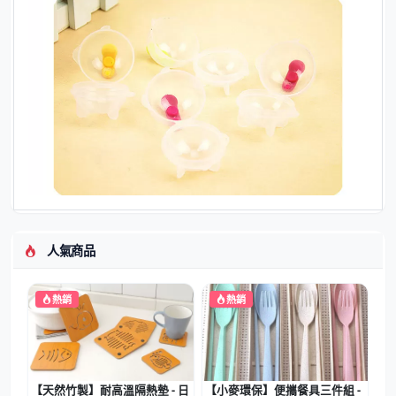
人氣商品
熱銷
熱銷
【天然竹製】耐高溫隔熱墊 - 日
【小麥環保】便攜餐具三件組 -