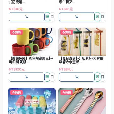
式防燙鍋...
學生筷叉...
NT$10元
NT$41元
熱銷
熱銷
【繽紛色彩】彩色陶瓷馬克杯-
【夏日直身杯】吸管杯-大容量
可印刷 質感...
吸管冷水壺塑...
NT$120元
NT$84元
熱銷
熱銷