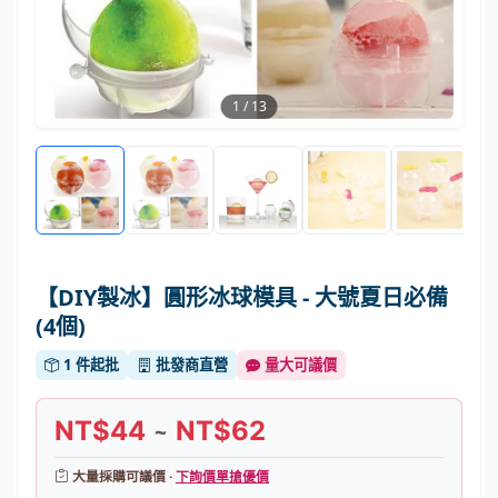
1
/
13
【DIY製冰】圓形冰球模具 - 大號夏日必備
(4個)
1 件起批
批發商直營
量大可議價
NT$44
NT$62
~
大量採購可議價 ·
下詢價單搶優價