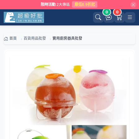
限時活動
2大專區
最低8.9折起
0
0
首頁
百貨用品批發
實用廚房器具批發