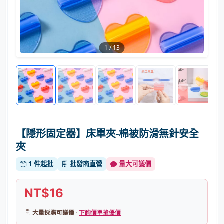
1
/
13
【隱形固定器】床單夾-棉被防滑無針安全
夾
1 件起批
批發商直營
量大可議價
NT$16
大量採購可議價 ·
下詢價單搶優價