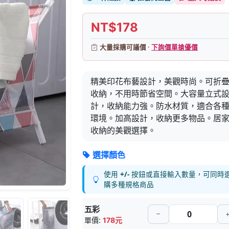
NT$178
大量採購可議價 ·
下詢價單搶優價
精美印花布藝設計，美觀時尚。可折
收納，不用時節省空間。大容量立式
計，收納能力強。防水材質，適合各
環境。加高設計，收納更多物品。居
收納的美觀選擇。
選擇顏色
使用
+/-
按鈕或直接輸入數量，可同時
購多種規格商品
五彩
單價:
178元