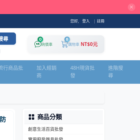
您好,
登入
|
註冊
搜尋
0
0
NT$0元
詢價車
購物車
流行商品批
加入經銷
48H現貨批
進階搜
商
發
尋
商品分類
防
創意生活百貨批發
實用廚房器具批發