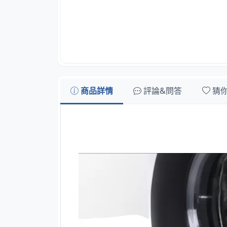
商品詳情
評論&問答
猜