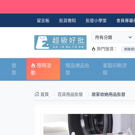
留言板
批貨需知
批發小學堂
會員專屬
選擇商品分類
搜尋商品關鍵字
熱門搜尋：
網路開
首
限時活
贈品禮品批
客製印刷流
頁
動
發
程
首頁
百貨用品批發
居家收納用品批發