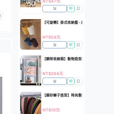
NT$47元
結
【可旋轉】掛式收納籃 - 廚房浴室瀝水置物籃
NT$24元
【鋼架收納箱】動物造型-大號摺疊搬家收納
NT$294元
【磨砂辮子造型】時尚髮箍 - 簡約百搭少女髮
NT$10元