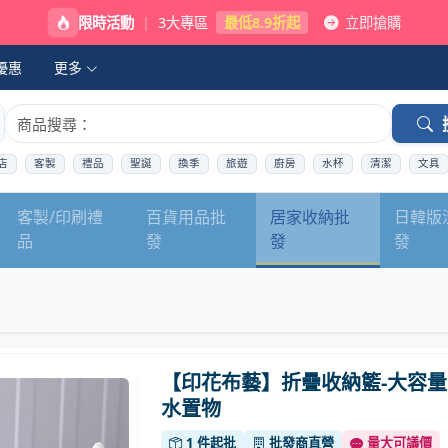
限時活動
|
3大專區
最低8.9折起
立即搶購
優惠
更多
店
客製
禮品
聖誕
換季
旅遊
廚房
水杯
清潔
文具
客製/印刷禮
百貨用品批
居家收納批
日韓版
品
發
發
發
【印花布藝】折疊收納籃-大容量
水置物
1 件起批
批發商直營
量大可議價