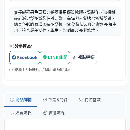
無接縫糖果色高彈力髮圈採用優質橡膠材質製作，無接縫
設計減少髮絲斷裂保護頭髮。高彈力材質適合各種髮質，
糖果色彩繽紛增添造型樂趣。50條超值裝經濟實惠長期使
用，適合愛美女性、學生、舞蹈員及長髮族群。
分享商品:
Facebook
LINE 詢問
複製連結
點擊上方按鈕即可分享此商品給朋友
商品詳情
評論&問答
猜你喜歡
購買流程
詢價流程