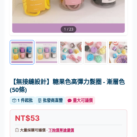
1
/
23
【無接縫設計】糖果色高彈力髮圈 - 漸層色
(50條)
1 件起批
批發商直營
量大可議價
NT$53
大量採購可議價 ·
下詢價單搶優價