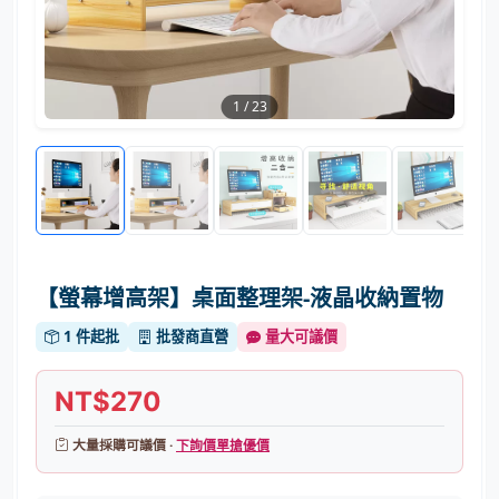
1
/
23
【螢幕增高架】桌面整理架-液晶收納置物
1 件起批
批發商直營
量大可議價
NT$270
大量採購可議價 ·
下詢價單搶優價