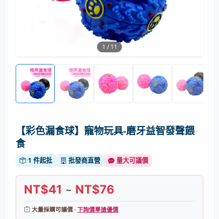
1
/
11
【彩色漏食球】寵物玩具-磨牙益智發聲餵
食
1 件起批
批發商直營
量大可議價
NT$41
NT$76
~
大量採購可議價 ·
下詢價單搶優價