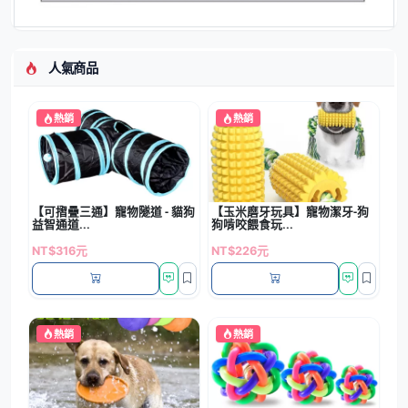
人氣商品
熱銷
熱銷
【可摺疊三通】寵物隧道 - 貓狗
【玉米磨牙玩具】寵物潔牙-狗
益智通道...
狗啃咬餵食玩...
NT$316元
NT$226元
熱銷
熱銷