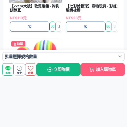
【22cm大號】軟質飛盤 - 狗狗
【七彩鈴鐺球】寵物玩具 - 彩虹
訓練互...
編織橡膠...
NT$113元
NT$23元
熱銷
批量選擇規格數量
立即詢價
加入購物車
【磨牙彩虹球】寵物玩具-貓狗
詢問
歷史
收藏
七彩棉球
NT$8元
購買此商品的還購買過