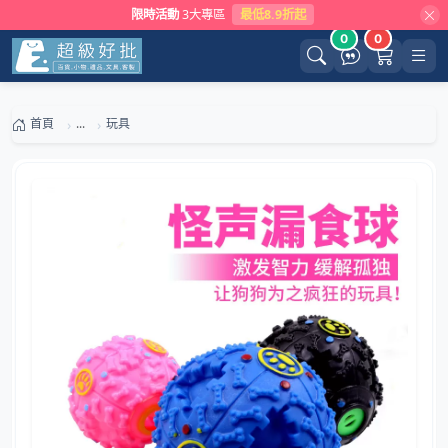
限時活動
3大專區
最低8.9折起
0
0
首頁
...
玩具