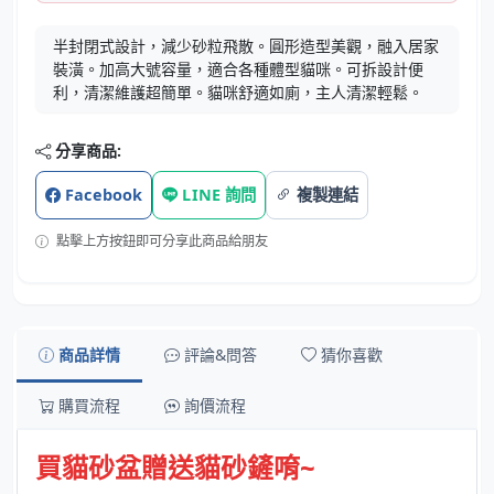
半封閉式設計，減少砂粒飛散。圓形造型美觀，融入居家
裝潢。加高大號容量，適合各種體型貓咪。可拆設計便
利，清潔維護超簡單。貓咪舒適如廁，主人清潔輕鬆。
分享商品:
Facebook
LINE 詢問
複製連結
點擊上方按鈕即可分享此商品給朋友
商品詳情
評論&問答
猜你喜歡
購買流程
詢價流程
買貓砂盆贈送貓砂鏟唷~