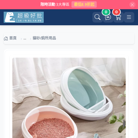
限時活動
3大專區
最低8.9折起
0
0
首頁
...
貓砂/廁所用品