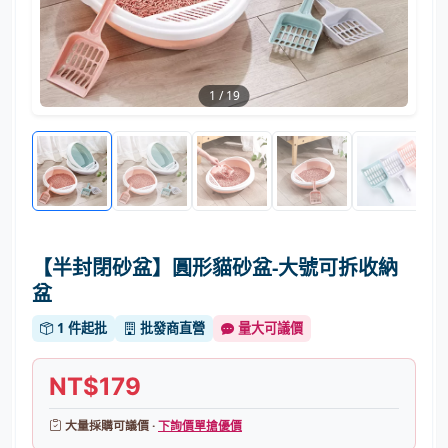
1
/
19
【半封閉砂盆】圓形貓砂盆-大號可拆收納
盆
1 件起批
批發商直營
量大可議價
NT$179
大量採購可議價 ·
下詢價單搶優價