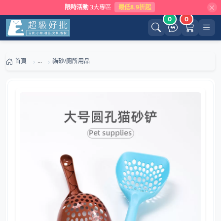
限時活動
3大專區
最低8.9折起
0
0
首頁
...
貓砂/廁所用品