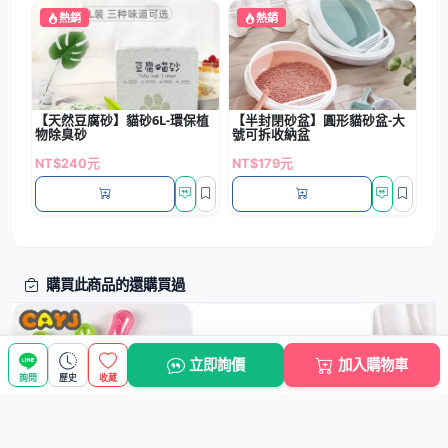
熱銷
熱銷
【天然豆腐砂】貓砂6L-環保植
【半封閉砂盆】圓形貓砂盆-大
物除臭砂
號可拆收納盆
NT$240元
NT$179元
購買此商品的還購買過
立即詢價
加入購物車
詢問
歷史
收藏