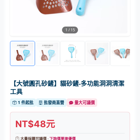
1
/
15
【大號圓孔砂鏟】貓砂鏟-多功能洞洞清潔
工具
1 件起批
批發商直營
量大可議價
NT$48元
大量採購可議價 ·
下詢價單搶優價