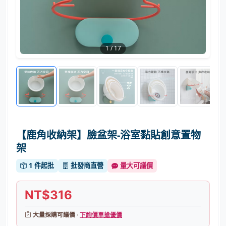
1
/
17
【鹿角收納架】臉盆架-浴室黏貼創意置物
架
1 件起批
批發商直營
量大可議價
NT$316
大量採購可議價 ·
下詢價單搶優價