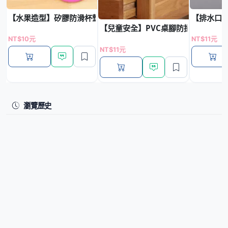
【水果造型】矽膠防滑杯墊 - 繽紛創意餐桌墊
【排水口防
【兒童安全】PVC桌腳防撞墊-家具防
NT$10元
NT$11元
NT$11元
瀏覽歷史