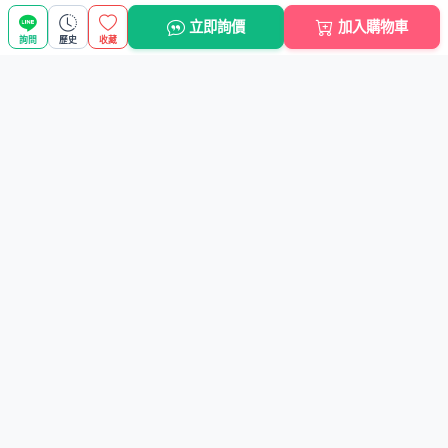
新手上路
立即詢價
加入購物車
詢問
歷史
收藏
快速連結
聯絡我們
service@ezp.com.tw
04-7388393
彰化市彰南路三段477-2號
接受付款方式
ATM轉帳
信用卡
7-11代碼繳費