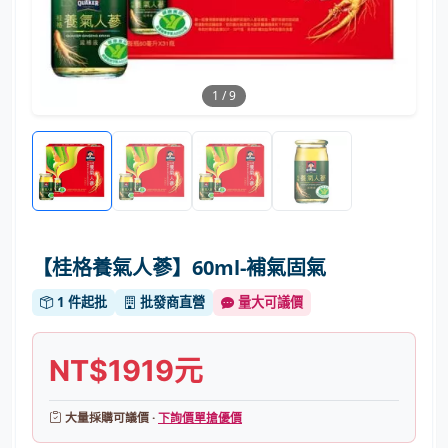
1
/
9
【桂格養氣人蔘】60ml-補氣固氣
1 件起批
批發商直營
量大可議價
NT$1919元
大量採購可議價 ·
下詢價單搶優價