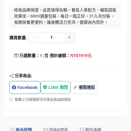
桂格品牌保證，品質值得信賴。養氣人蔘配方，補氣固氣
效果佳。60ml適量包裝，每日一瓶正好。31入月份裝，
長期保養更便利。讓身體活力充沛，健康由內而外。
購買數量:
已選數量：
1
|
預計總額：
NT$1919元
分享商品:
Facebook
LINE 詢問
複製連結
點擊上方按鈕即可分享此商品給朋友
商品詳情
評論&問答
猜你喜歡