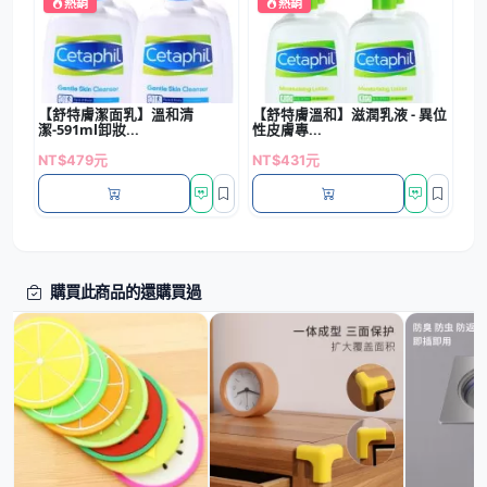
熱銷
熱銷
【舒特膚潔面乳】溫和清
【舒特膚溫和】滋潤乳液 - 異位
潔-591ml卸妝...
性皮膚專...
NT$479元
NT$431元
購買此商品的還購買過