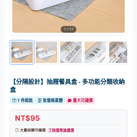
1
/
17
【分隔設計】抽屜餐具盒 - 多功能分類收納
盒
1 件起批
批發商直營
量大可議價
NT$95
大量採購可議價 ·
下詢價單搶優價