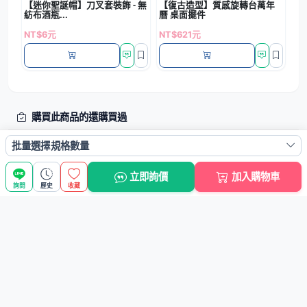
【迷你聖誕帽】刀叉套裝飾 - 無
【復古造型】質感旋轉台萬年
紡布酒瓶...
曆 桌面擺件
NT$6元
NT$621元
購買此商品的還購買過
批量選擇規格數量
立即詢價
加入購物車
詢問
歷史
收藏
【聖誕拉旗】節慶橫幅-聖誕樹老人氛圍掛飾
【聖誕造型眼鏡】創意裝飾眼鏡-麋鹿
【聖誕鹿
NT$23元
NT$33元
NT$42元