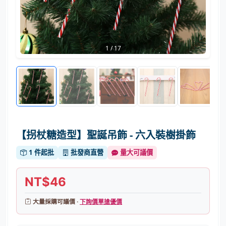
1
/
17
【拐杖糖造型】聖誕吊飾 - 六入裝樹掛飾
1 件起批
批發商直營
量大可議價
NT$46
大量採購可議價 ·
下詢價單搶優價