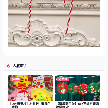
人氣商品
熱銷
熱銷
【DIY糖果袋】材料包 - 聖誕手
【聖誕動手做】DIY不織布聖誕
工禮物...
節掛飾 小...