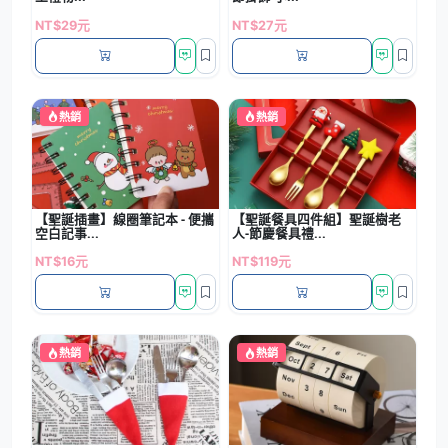
NT$29元
NT$27元
熱銷
熱銷
【聖誕插畫】線圈筆記本 - 便攜
【聖誕餐具四件組】聖誕樹老
空白記事...
人-節慶餐具禮...
NT$16元
NT$119元
熱銷
熱銷