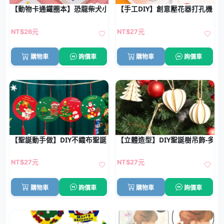
【動物卡通鐵圈本】恐龍柴犬小熊蘿蔔兔手帳便條本 7cm隨身可拆卸
【手工DIY】創意壓花器打孔機 -
NT$26元
NT$27元
購物車
詢價車
購物車
詢價車
【聖誕動手做】DIY不織布聖誕節掛飾 小學禮品 美勞材料包
【立體造型】DIY聖誕樹吊飾-多
NT$27元
NT$27元
購物車
詢價車
購物車
詢價車