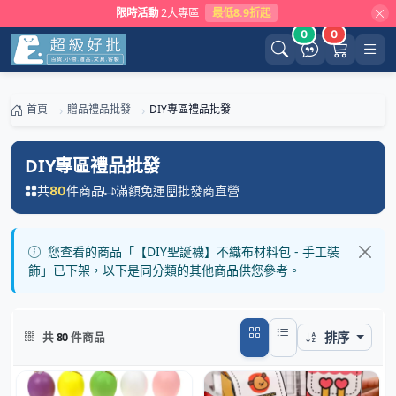
限時活動
2大專區
最低8.9折起
0
0
首頁
贈品禮品批發
DIY專區禮品批發
DIY專區禮品批發
共
件商品
滿額免運
批發商直營
80
您查看的商品「【DIY聖誕襪】不織布材料包 - 手工裝
飾」已下架，以下是同分類的其他商品供您參考。
排序
共
80
件商品