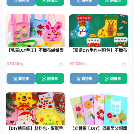
購物車
詢價車
購物車
詢價車
【兒童DIY手工】不織布縫縫樂手提包材料包 幼兒園益智玩具 9款動
【聖誕DIY手作材料包】不織布
NT$29元
NT$29元
購物車
詢價車
購物車
詢價車
【DIY糖果袋】材料包 - 聖誕手工禮物袋
【立體賀卡DIY】母親節父親節材料