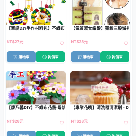
【聖誕DIY手作材料包】不織布免縫立體聖誕花環 親子手作交換禮物
【氣質淑女編髮】蓬鬆三股辮神器 -
NT$27元
NT$28元
購物車
詢價車
購物車
詢價車
【康乃馨DIY】不織布花藝-母親節禮物材料包
【專業花嘴】清洗器清潔刷 - DI
NT$28元
NT$28元