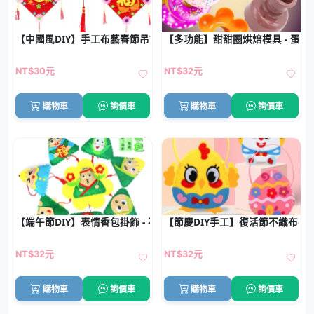
【中國風DIY】手工布藝春節吊飾 - 新年裝飾
【多功能】甜甜圈烘焙模具 - 蛋糕
NT$30元
NT$32元
購物車
詢價車
購物車
詢價車
【端午節DIY】表情香包掛飾 - 不織布粽子美勞
【節慶DIY手工】復活節不織布手
NT$32元
NT$32元
購物車
詢價車
購物車
詢價車