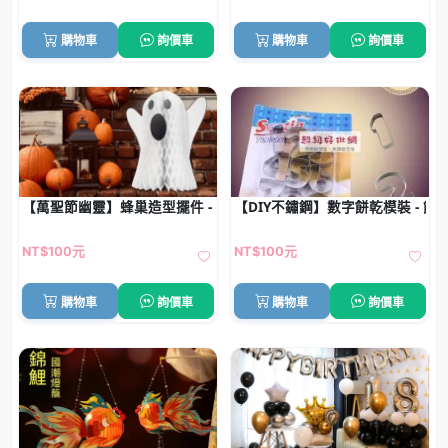
購物車
詢價車
購物車
詢價車
【萬聖節幽靈】蜂巢造型擺件 - 派對節慶佈置裝飾
【DIY不鏽鋼】數字餅乾模裝 - 
NT$100元
NT$100元
購物車
詢價車
購物車
詢價車