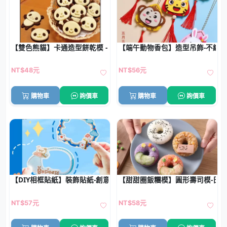
【雙色熊貓】卡通造型餅乾模 - DIY烘焙模具
【端午動物香包】造型吊飾-不織布
NT$48元
NT$56元
購物車
詢價車
購物車
詢價車
【DIY相框貼紙】裝飾貼紙-創意照片邊框 (10張)
【甜甜圈飯糰模】圓形壽司模-日
NT$57元
NT$58元