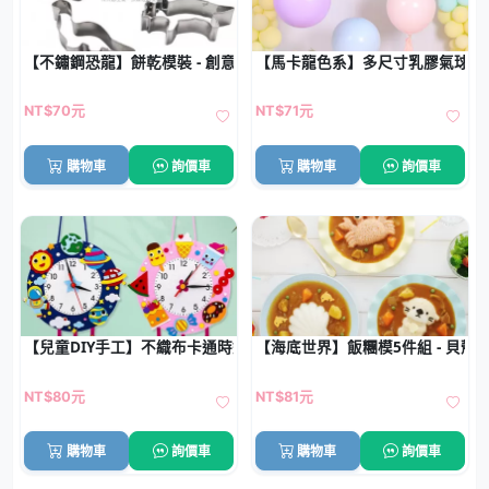
【不鏽鋼恐龍】餅乾模裝 - 創意動物水果切模DIY烘焙工具
【馬卡龍色系】多尺寸乳膠氣球 - 5
NT$70元
NT$71元
購物車
詢價車
購物車
詢價車
【兒童DIY手工】不織布卡通時鐘製作材料包 幼兒園認識時間教具 1
【海底世界】飯糰模5件組 - 貝殼
NT$80元
NT$81元
購物車
詢價車
購物車
詢價車