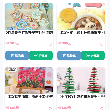
DIY馬賽克竹製杯墊材料包 創意手作親子活動 團體教學必備
【DIY可愛卡通】造型飯糰模 - 
NT$85元
NT$86元
購物車
詢價車
購物車
詢價車
【DIY數字油畫】簡約手工-紓壓居家裝飾手繪畫
【手作DIY】無紡布聖誕樹 - 星
NT$88元
NT$92元