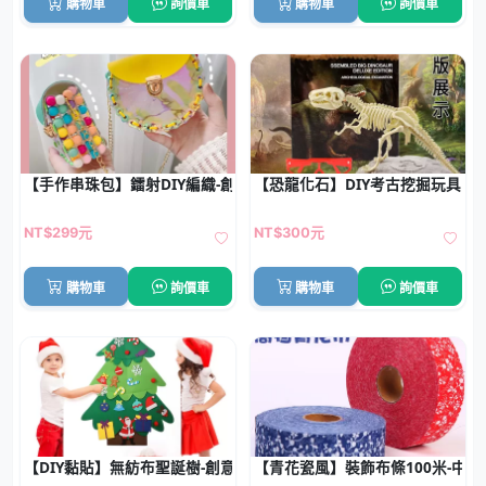
購物車
詢價車
購物車
詢價車
【手作串珠包】鐳射DIY編織-創意少女斜背包
【恐龍化石】DIY考古挖掘玩具 -
NT$299元
NT$300元
購物車
詢價車
購物車
詢價車
【DIY黏貼】無紡布聖誕樹-創意節慶裝飾
【青花瓷風】裝飾布條100米-中國