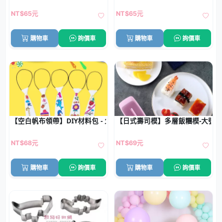
NT$65元
NT$65元
購物車
詢價車
購物車
詢價車
【空白帆布領帶】DIY材料包 - 父親節塗鴉禮物
【日式壽司模】多層飯糰模-大號
NT$68元
NT$69元
購物車
詢價車
購物車
詢價車