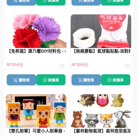
購物車
詢價車
購物車
詢價車
【免剪裁】康乃馨DIY材料包 - 母親節幼兒園專用
【無痕膠點】氣球黏貼點-派對婚
NT$14元
NT$14元
購物車
詢價車
購物車
詢價車
【雙孔削筆】可愛小人削筆器 - DIY創意設計
【叢林動物氣球】森林造型氣球-