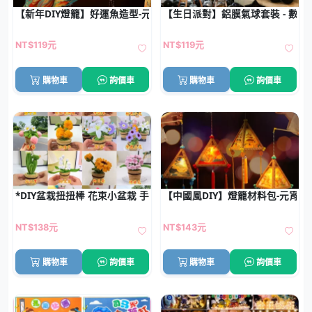
【新年DIY燈籠】好運魚造型-元宵發光材料包
【生日派對】鋁膜氣球套裝 - 數
NT$119元
NT$119元
購物車
詢價車
購物車
詢價車
*DIY盆栽扭扭棒 花束小盆栽 手工材料包
【中國風DIY】燈籠材料包-元宵兒
NT$138元
NT$143元
購物車
詢價車
購物車
詢價車