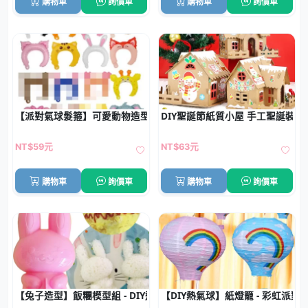
購物車
詢價車
購物車
詢價車
【派對氣球髮箍】可愛動物造型-鋁膜氣球生日派對
DIY聖誕節紙質小屋 手工聖誕裝飾
NT$59元
NT$63元
購物車
詢價車
購物車
詢價車
【兔子造型】飯糰模型組 - DIY造型飯糰模咖哩飯燴飯必備
【DIY熱氣球】紙燈籠 - 彩虹派對