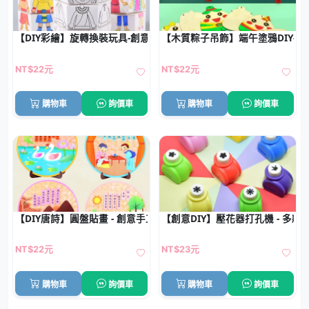
【DIY彩繪】旋轉換裝玩具-創意美勞手工
【木質粽子吊飾】端午塗鴉DIY-
NT$22元
NT$22元
購物車
詢價車
購物車
詢價車
【DIY唐詩】圓盤貼畫 - 創意手工材料包
【創意DIY】壓花器打孔機 - 多
NT$22元
NT$23元
購物車
詢價車
購物車
詢價車