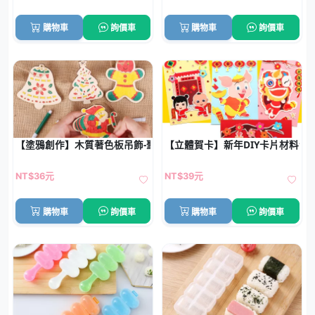
購物車
詢價車
購物車
詢價車
【塗鴉創作】木質著色板吊飾-聖誕DIY材料
【立體賀卡】新年DIY卡片材料包
NT$36元
NT$39元
購物車
詢價車
購物車
詢價車