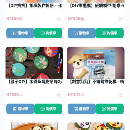
【DIY搖搖】飯糰製作神器 - 自製壽司飯糰模具
【DIY軍艦模】飯糰模型-創意五
NT$39元
NT$39元
購物車
詢價車
購物車
詢價車
【親子DIY】木質聖誕樹吊飾2入-創意彩繪裝飾
【創意狗狗】不鏽鋼餅乾模 - 啃骨
NT$39元
NT$44元
購物車
詢價車
購物車
詢價車