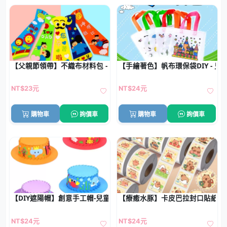
【父親節領帶】不織布材料包 - 兒童DIY手工禮物
【手繪著色】帆布環保袋DIY - 兒
NT$23元
NT$24元
購物車
詢價車
購物車
詢價車
【DIY遮陽帽】創意手工帽-兒童益智材料包
【療癒水豚】卡皮巴拉封口貼紙組 
NT$24元
NT$24元