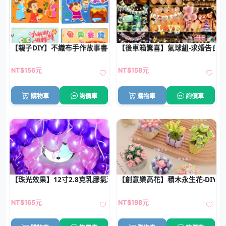
【親子DIY】不織布手作故事書-創意教育玩具
【後車箱驚喜】氣球組-求婚告白
NT$156元
NT$158元
購物車
詢價車
購物車
詢價車
【珠光效果】12寸2.8克乳膠氣球 - 婚慶派對氣球拱門專用
【創意樂高花】積木永生花-DIY
NT$165元
NT$198元