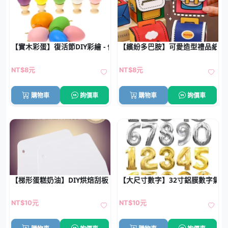
【實木彩蛋】復活節DIY彩繪 - 仿真手工雞蛋
【繽紛多巴胺】可愛造型禮品紙盒 
NT$8元
NT$8元
購物車
詢價車
購物車
詢價車
【梯形蛋糕奶油】DIY烘焙刮板 - 抹奶油切麵饅頭多功能刮刀
【大尺寸數字】32寸鋁膜數字氣球 
NT$10元
NT$10元