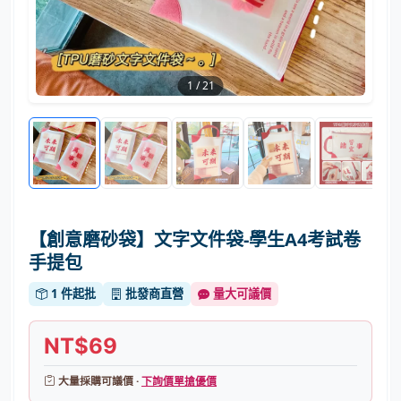
1
/
21
【創意磨砂袋】文字文件袋-學生A4考試卷
手提包
1 件起批
批發商直營
量大可議價
NT$69
大量採購可議價 ·
下詢價單搶優價