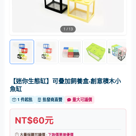
1
/
13
【迷你生態缸】可疊加飼養盒-創意積木小
魚缸
1 件起批
批發商直營
量大可議價
NT$60元
大量採購可議價 ·
下詢價單搶優價