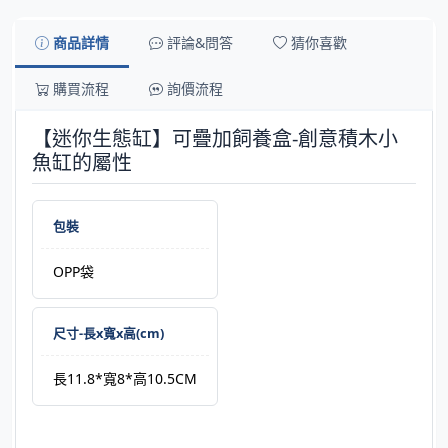
商品詳情
評論&問答
猜你喜歡
購買流程
詢價流程
【迷你生態缸】可疊加飼養盒-創意積木小
魚缸的屬性
包裝
OPP袋
尺寸-長x寬x高(cm)
長11.8*寬8*高10.5CM