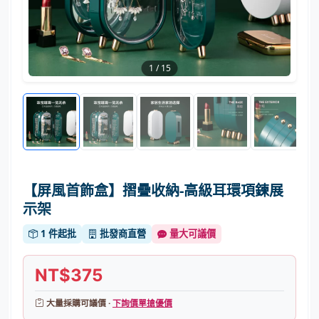
1
/
15
【屏風首飾盒】摺疊收納-高級耳環項鍊展
示架
1 件起批
批發商直營
量大可議價
NT$375
大量採購可議價 ·
下詢價單搶優價