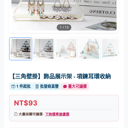
1
/
13
【三角壁掛】飾品展示架 - 項鍊耳環收納
1 件起批
批發商直營
量大可議價
NT$93
大量採購可議價 ·
下詢價單搶優價