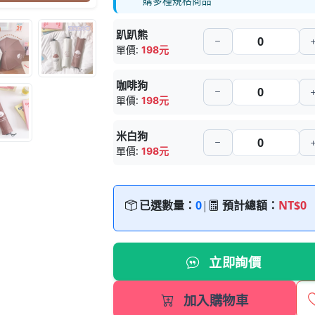
購多種規格商品
趴趴熊
單價:
198元
咖啡狗
單價:
198元
米白狗
單價:
198元
已選數量：
0
|
預計總額：
NT$0
立即詢價
加入購物車