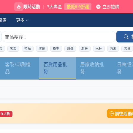
限時活動
|
3大專區
最低8.9折起
立即搶購
優惠
更多
店
客製
禮品
聖誕
換季
旅遊
廚房
水杯
清潔
文具
客製/印刷禮
百貨用品批
居家收納批
日韓版
品
發
發
發
前往活動
9.3折