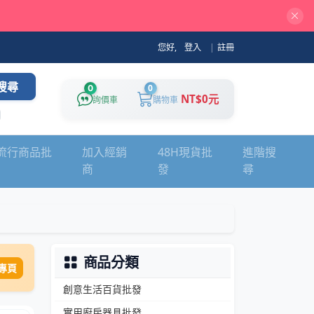
您好,
登入
|
註冊
搜尋
0
0
NT$0元
詢價車
購物車
流行商品批
加入經銷
48H現貨批
進階搜
商
發
尋
商品分類
專頁
創意生活百貨批發
實用廚房器具批發