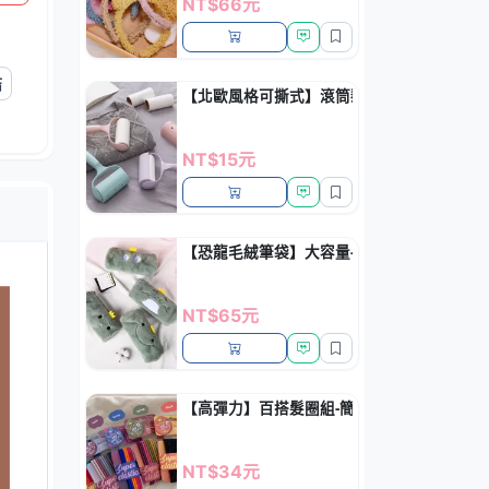
NT$66元
結
【北歐風格可撕式】滾筒黏毛器 - 寵物毛髮
NT$15元
【恐龍毛絨筆袋】大容量-多功能文具化妝包
NT$65元
【高彈力】百搭髮圈組-簡約日常髮飾
NT$34元