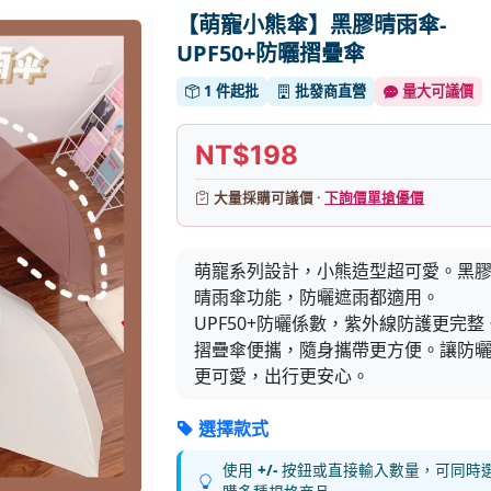
【萌寵小熊傘】黑膠晴雨傘-
UPF50+防曬摺疊傘
1 件起批
批發商直營
量大可議價
NT$198
大量採購可議價 ·
下詢價單搶優價
萌寵系列設計，小熊造型超可愛。黑
晴雨傘功能，防曬遮雨都適用。
UPF50+防曬係數，紫外線防護更完整
摺疊傘便攜，隨身攜帶更方便。讓防
更可愛，出行更安心。
選擇款式
使用
+/-
按鈕或直接輸入數量，可同時