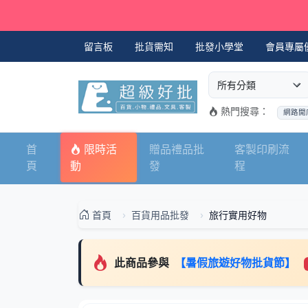
留言板
批貨需知
批發小學堂
會員專屬
選擇商品分類
搜尋商品關鍵字
熱門搜尋：
網路開
首
限時活
贈品禮品批
客製印刷流
頁
動
發
程
首頁
百貨用品批發
旅行實用好物
此商品參與
【暑假旅遊好物批貨節】