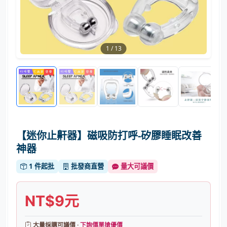
1
/
13
【迷你止鼾器】磁吸防打呼-矽膠睡眠改善
神器
1 件起批
批發商直營
量大可議價
NT$9元
大量採購可議價 ·
下詢價單搶優價