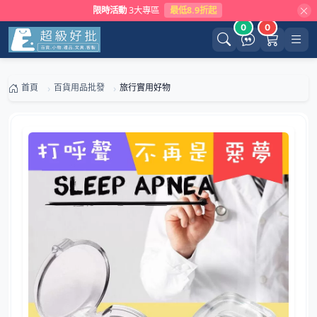
限時活動
3大專區
最低8.9折起
0
0
首頁
百貨用品批發
旅行實用好物