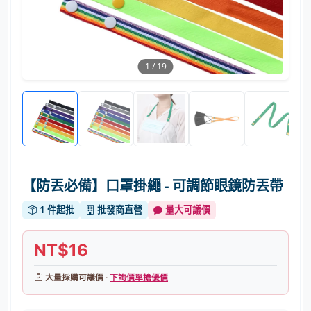
1
/
19
【防丟必備】口罩掛繩 - 可調節眼鏡防丟帶
1 件起批
批發商直營
量大可議價
NT$16
大量採購可議價 ·
下詢價單搶優價