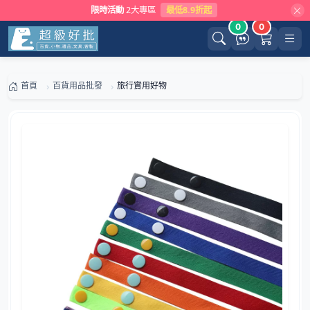
限時活動
2大專區
最低8.9折起
0
0
首頁
百貨用品批發
旅行實用好物