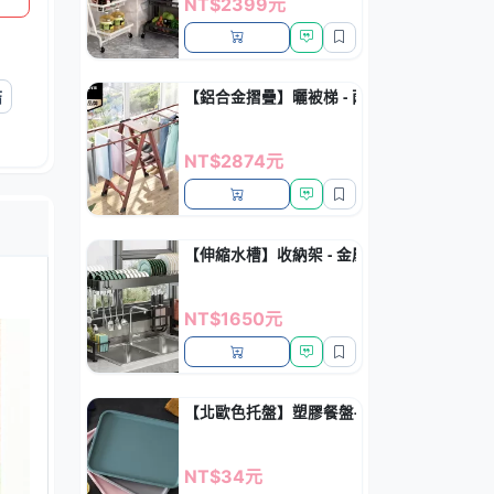
NT$2399元
【鋁合金摺疊】曬被梯 - 兩用人字梯晾衣架
結
NT$2874元
【伸縮水槽】收納架 - 金屬瀝水碗筷架
NT$1650元
【北歐色托盤】塑膠餐盤-簡約長方形火鍋料
NT$34元