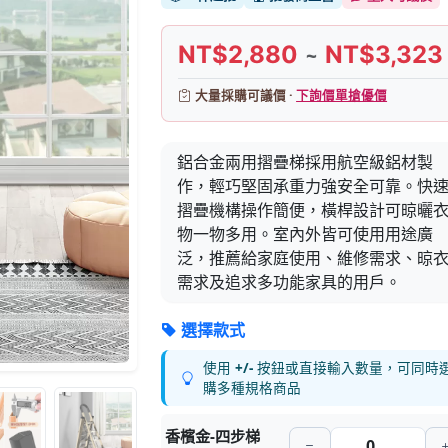
NT$2,880
NT$3,323
~
大量採購可議價 ·
下詢價單搶優價
鋁合金兩用摺疊梯採用航空級鋁材製
作，輕巧堅固承重力強安全可靠。快
摺疊機構操作簡便，橫桿設計可晾曬
物一物多用。室內外皆可使用用途廣
泛，推薦給家庭使用、維修需求、晾
需求及追求多功能家具的用戶。
選擇款式
使用
+/-
按鈕或直接輸入數量，可同時
購多種規格商品
香檳金-四步梯