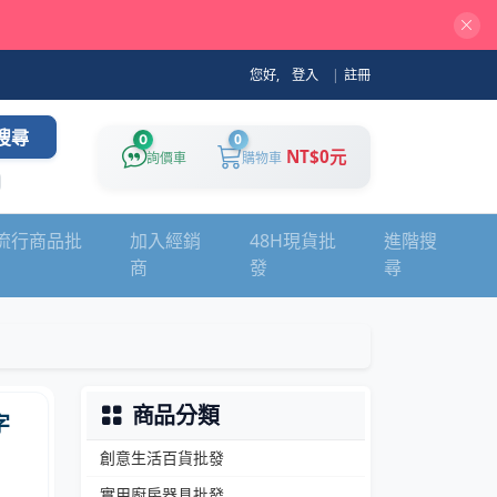
您好,
登入
|
註冊
搜尋
0
0
NT$0元
詢價車
購物車
流行商品批
加入經銷
48H現貨批
進階搜
商
發
尋
商品分類
字
創意生活百貨批發
實用廚房器具批發