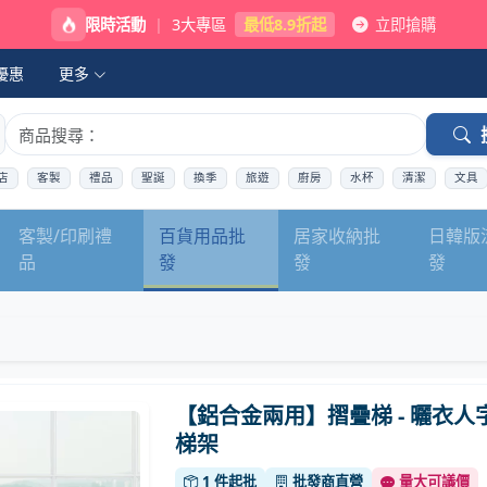
限時活動
|
3大專區
最低8.9折起
立即搶購
優惠
更多
店
客製
禮品
聖誕
換季
旅遊
廚房
水杯
清潔
文具
客製/印刷禮
百貨用品批
居家收納批
日韓版
品
發
發
發
【鋁合金兩用】摺疊梯 - 曬衣人
梯架
1 件起批
批發商直營
量大可議價