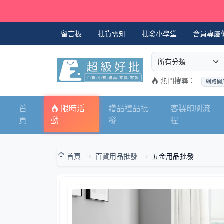
留言板
批貨需知
批發小學堂
會員專屬
選擇商品分類
搜尋商品關鍵字
熱門搜尋：
網路開
首
限時活
贈品禮品批
客製印刷流
頁
動
發
程
首頁
百貨用品批發
五金用品批發