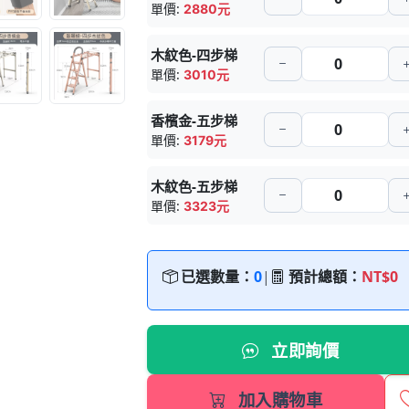
單價:
2880元
木紋色-四步梯
單價:
3010元
香檳金-五步梯
單價:
3179元
木紋色-五步梯
單價:
3323元
已選數量：
0
|
預計總額：
NT$0
立即詢價
加入購物車