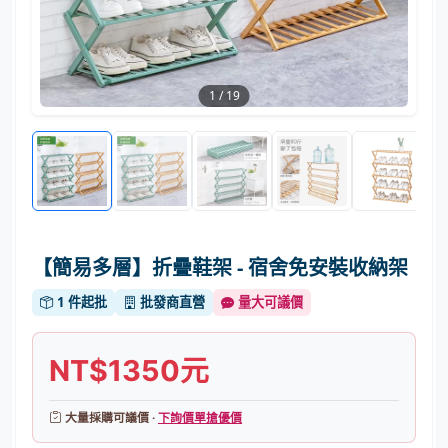
1
/
19
【簡易多層】折疊鞋架 - 宿舍免安裝收納架
1 件起批
批發商直營
量大可議價
NT$1350元
大量採購可議價 ·
下詢價單搶優價